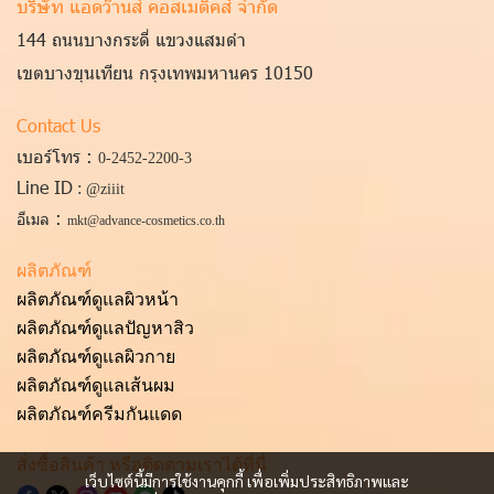
บริษัท แอดว๊านส์ คอสเมติคส์ จำกัด
144 ถนนบางกระดี่ แขวงแสมดำ
เขตบางขุนเทียน กรุงเทพมหานคร 10150
Contact Us
เบอร์โทร :
0-2452-2200
-3
Line ID
:
@ziiit
:
อีเมล
mkt@advance-cosmetics.co.th
ผลิตภัณฑ์
ผลิตภัณฑ์ดูแลผิวหน้า
ผลิตภัณฑ์ดูแลป
ัญหาสิว
ผลิตภัณฑ์ดูแลผิวกาย
ผลิตภัณฑ์
ดูแลเส้นผม
ผลิตภัณฑ์ครีมกันแดด
สั่งซื้อสินค้า หรือติดตามเราได้ที่นี่
เว็บไซต์นี้มีการใช้งานคุกกี้ เพื่อเพิ่มประสิทธิภาพและ