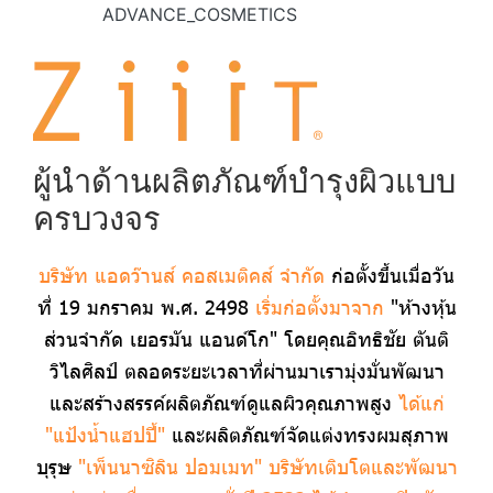
ADVANCE_COSMETICS
ผู้นำด้านผลิตภัณฑ์บำรุงผิวแบบ
ครบวงจร
บริษัท แอดว๊านส์ คอสเมติคส์ จำกัด
ก่อตั้งขึ้นเมื่อวัน
ที่ 19 มกราคม พ.ศ. 2498
เริ่มก่อตั้งมาจาก
"ห้างหุ้น
ส่วนจำกัด เยอรมัน แอนด์โก" โดยคุณอิทธิชัย ตันติ
วิไลศิลป์ ตลอดระยะเวลาที่ผ่านมาเรา มุ่งมั่นพัฒนา
และสร้างสรรค์ผลิตภัณฑ์ดูแลผิวคุณภาพสูง
ได้แก่
"แป้งน้ำแฮปปี้"
และผลิตภัณฑ์ จัดแต่งทรงผมสุภาพ
บุรุษ
"เพ็นนาซิลิน ปอมเมท" บริษัทเติบโตและพัฒนา