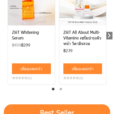
ZiiiT Whitening
ZiiiT All About Multi-
Serum
Vitamins เซรั่มบำรุงผิว
หน้า วิตามินรวม
฿459
฿299
฿239
เพิ่มลงตะกร้า
เพิ่มลงตะกร้า
(0)
(0)
Best Seller