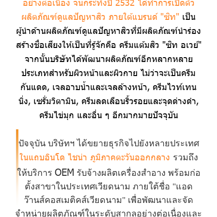
อย่างต่อเนื่อง จนกระทั่ง ปี 2532 ได้ทำการเปิดตัว
ผลิตภัณฑ์ดูแลปัญหาสิว ภายใต้แบรนด์ "ซิท"
เป็น
ผู้นำด้านผลิตภัณฑ์ ดูแลปัญหาสิวที่มีผลิตภัณฑ์นำร่อง
สร้างชื่อเสียงให้เป็นที่รู้จักคือ ครีมแต้มสิว "ซิท อเวย์"
จากนั้นบริษัทได้พัฒนาผลิตภัณฑ์อีกหลากหลาย
ประเภทสำหรับผิวหน้าและผิวกาย ไม่ว่าจะเป็นครีม
กันแดด, เจลอาบน้ำและเจลล้างหน้า, ครีมไวท์เทน
นิ่ง, เซรั่มวิตามิน, ครีมลดเลือนริ้วรอยและจุดด่างดำ,
ครีมไข่มุก และอื่น ๆ อีกมากมายปัจจุบัน
ปัจจุบัน บริษัทฯ ได้ขยายธุรกิจไปยังหลายประเทศ
ในแถบอินโด ไชน่า ภูมิภาคตะวันออกกลาง
รวมถึง
OEM
ให้บริการ
รับจ้างผลิตเครื่องสำอาง พร้อมก่อ
ตั้งสาขาในประเทศเวียดนาม ภายใต้ชื่อ "แอด
ว๊านส์คอสเมติคส์เวียดนาม" เพื่อพัฒนาและจัด
จำหน่ายผลิตภัณฑ์ในระดับสากลอย่างต่อเนื่องและ