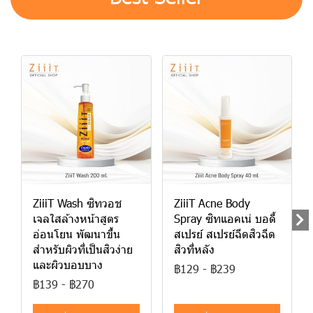
ZiiiT Wash ซิทวอช
ZiiiT Acne Body
เจลใสล้างหน้าสูตร
Spray ซิทแอคเน่ บอดี้
อ่อนโยน พัฒนาขึ้น
สเปรย์ สเปรย์ฉีดสิวฉีด
สำหรับผิวที่เป็นสิวง่าย
สิวที่หลัง
และผิวบอบบาง
฿129
-
฿239
฿139
-
฿270