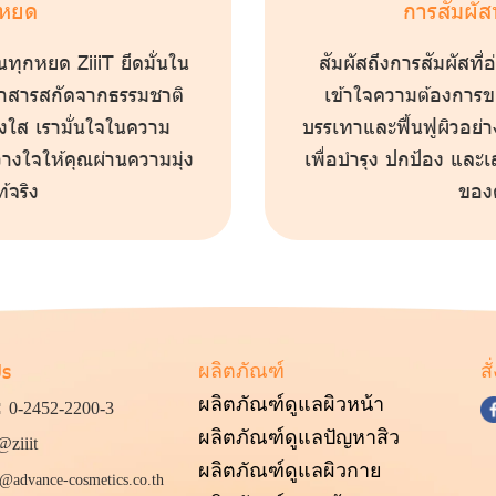
กหยด
การสัมผัส
นทุกหยด ZiiiT ยึดมั่นใน
สัมผัสถึงการสัมผัสที่
ดหาสารสกัดจากธรรมชาติ
เข้าใจความต้องการ
่งใส เรามั่นใจในความ
บรรเทาและฟื้นฟูผิวอย่
างใจให้คุณผ่านความมุ่ง
เพื่อบำรุง ปกป้อง และ
้จริง
ของ
Us
ผลิตภัณฑ์
สั
:
ผลิตภัณฑ์ดูแลผิวหน้า
0-2452-2200
-3
ผลิตภัณฑ์ดูแลป
ัญหาสิว
@ziiit
ผลิตภัณฑ์ดูแลผิวกาย
@advance-cosmetics.co.th