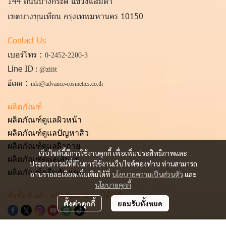
144 ถนนบางกระดี่ แขวงแสมดำ
เขตบางขุนเทียน กรุงเทพมหานคร 10150
Contact Us
เบอร์โทร :
0-2452-2200
-3
Line ID
:
@ziiit
:
อีเมล
mkt@advance-cosmetics.co.th
ผลิตภัณฑ์
ผลิตภัณฑ์ดูแลผิวหน้า
ผลิตภัณฑ์ดูแลป
ัญหาสิว
ผลิตภัณฑ์ดูแลผิวกาย
เว็บไซต์นี้มีการใช้งานคุกกี้ เพื่อเพิ่มประสิทธิภาพและ
ผลิตภัณฑ์
ดูแลเส้นผม
ประสบการณ์ที่ดีในการใช้งานเว็บไซต์ของท่าน ท่านสามารถ
ผลิตภัณฑ์ครีมกันแดด
อ่านรายละเอียดเพิ่มเติมได้ที่
นโยบายความเป็นส่วนตัว
และ
นโยบายคุกกี้
สั่งซื้อสินค้า หรือติดตามเราได้ที่นี่
ตั้งค่าคุกกี้
ยอมรับทั้งหมด