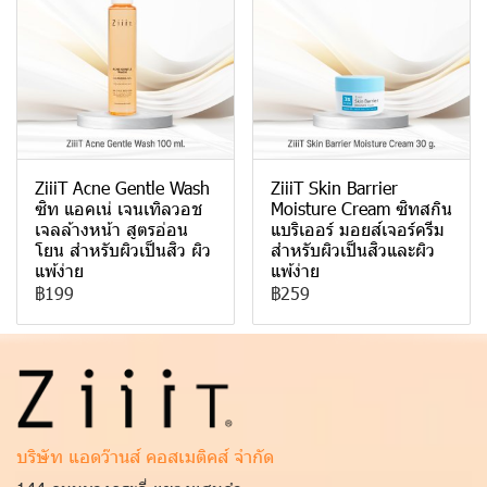
ZiiiT Acne Gentle Wash
ZiiiT Skin Barrier
ซิท แอคเน่ เจนเทิลวอช
Moisture Cream ซิทสกิน
เจลล้างหน้า สูตรอ่อน
แบริเออร์ มอยส์เจอร์ครีม
โยน สำหรับผิวเป็นสิว ผิว
สำหรับผิวเป็นสิวและผิว
แพ้ง่าย
แพ้ง่าย
฿199
฿259
บริษัท แอดว๊านส์ คอสเมติคส์ จำกัด