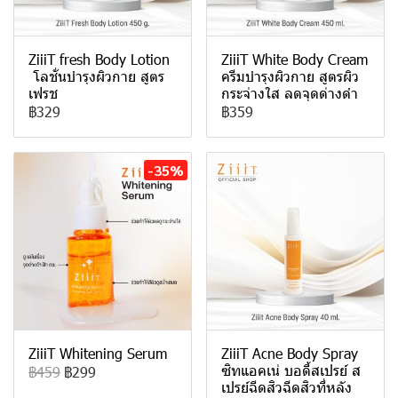
ZiiiT fresh Body Lotion
ZiiiT White Body Cream
โลชั่นบำรุงผิวกาย สูตร
ครีมบำรุงผิวกาย สูตรผิว
เฟรช
กระจ่างใส ลดจุดด่างดำ
฿329
฿359
-35%
ZiiiT Whitening Serum
ZiiiT Acne Body Spray
ซิทแอคเน่ บอดี้สเปรย์ ส
฿459
฿299
เปรย์ฉีดสิวฉีดสิวที่หลัง